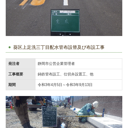
葵区上足洗三丁目配水管布設替及び布設工事
発注者
静岡市公営企業管理者
工事概要
鋳鉄管布設工、仕切弁設置工、他
期間
令和3年4月5日～令和3年9月13日