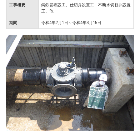
お問い合わせ
工事概要
鋳鉄管布設工、仕切弁設置工、不断水切替弁設置
工、他
期間
令和4年2月1日～令和4年8月15日