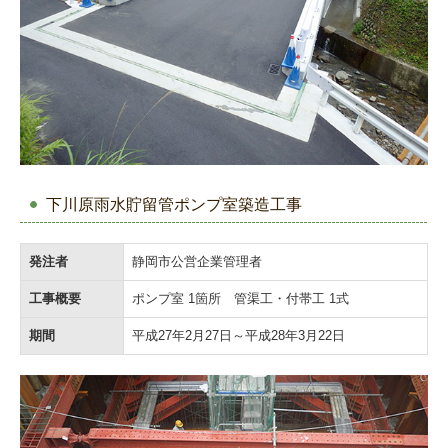
下川原雨水貯留管ポンプ室築造工事
発注者
静岡市公営企業管理者
工事概要
ポンプ室 1箇所 管渠工・付帯工 1式
期間
平成27年2月27日～平成28年3月22日