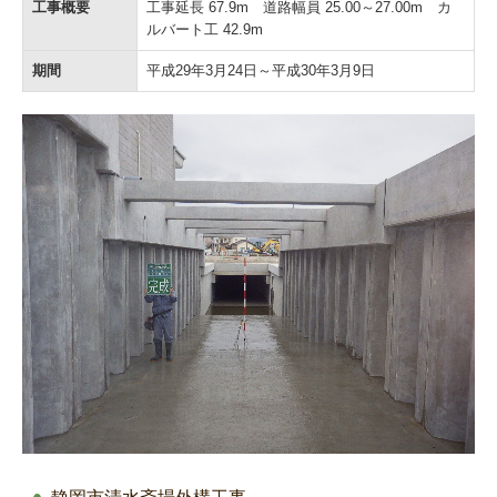
工事概要
工事延長 67.9m 道路幅員 25.00～27.00m カ
ルバート工 42.9m
期間
平成29年3月24日～平成30年3月9日