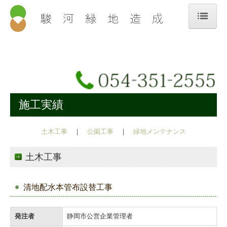
トップページ
会社案内
事業内容
施工実績
施工の流れ
施工実績
土木工事
｜
公園工事
｜
緑地メンテナンス
採用情報
土木工事
新卒採用
清地配水本管布設替工事
中途：施工管理監督
中途：造園・土木作業員
発注者
静岡市公営企業管理者