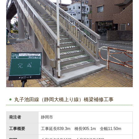
丸子池田線（静岡大橋上り線）橋梁補修工事
発注者
静岡市
工事概要
工事延長839.3m 橋長905.1m 全幅11.50m