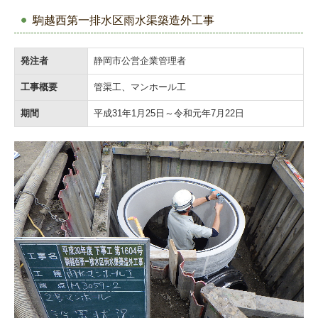
駒越西第一排水区雨水渠築造外工事
発注者
静岡市公営企業管理者
工事概要
管渠工、マンホール工
期間
平成31年1月25日～令和元年7月22日