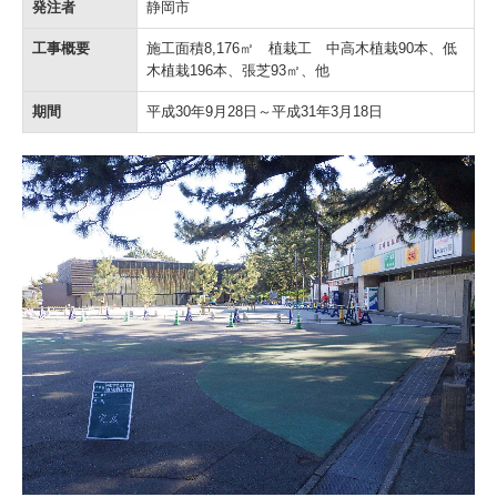
発注者
静岡市
工事概要
施工面積8,176㎡ 植栽工 中高木植栽90本、低
木植栽196本、張芝93㎡、他
期間
平成30年9月28日～平成31年3月18日