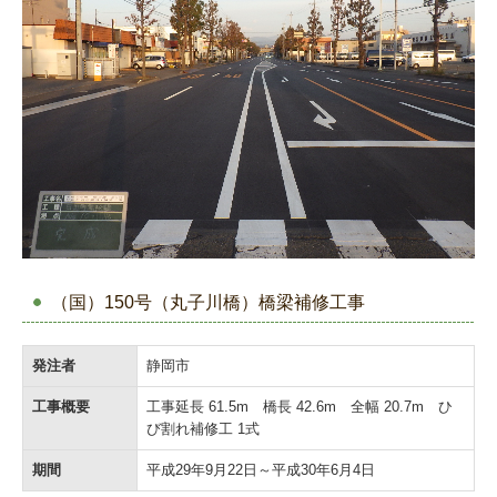
（国）150号（丸子川橋）橋梁補修工事
発注者
静岡市
工事概要
工事延長 61.5m 橋長 42.6m 全幅 20.7m ひ
び割れ補修工 1式
期間
平成29年9月22日～平成30年6月4日