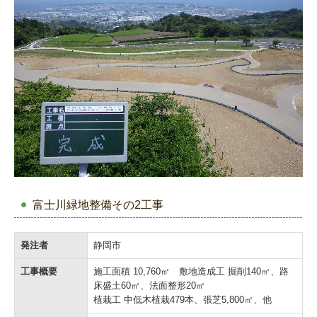
富士川緑地整備その2工事
発注者
静岡市
工事概要
施工面積 10,760㎡ 敷地造成工 掘削140㎥、路
床盛土60㎥、法面整形20㎡
植栽工 中低木植栽479本、張芝5,800㎡、他